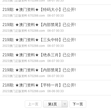
2023澳门正版资料 670288.com
08-07 00:33
219期: ★澳门资料★【特码大小】已公开!
2023澳门正版资料 670288.com
08-07 00:33
219期: ★澳门资料★【内部禁尾】已公开!
2023澳门正版资料 670288.com
08-07 00:33
219期: ★澳门资料★【三头中特】已公开!
2023澳门正版资料 670288.com
08-07 00:33
219期: ★澳门资料★【绝杀三肖】已公开!
2023澳门正版资料 670288.com
08-07 00:33
219期: ★澳门资料★【内部禁尾】已公开!
2023澳门正版资料 670288.com
08-07 00:33
218期: ★澳门资料★【平特一肖】已公开!
2023澳门正版资料 670288.com
08-06 00:33
上一页
第1页
下一页