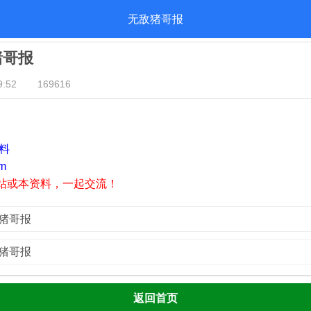
无敌猪哥报
猪哥报
:52
169616
资料
m
站或本资料，一起交流！
敌猪哥报
敌猪哥报
返回首页